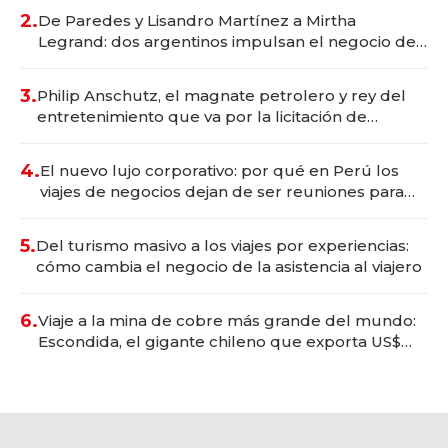
premium"
2.
De Paredes y Lisandro Martínez a Mirtha
Legrand: dos argentinos impulsan el negocio del
wellness deportivo y el cuidado corporal
3.
Philip Anschutz, el magnate petrolero y rey del
entretenimiento que va por la licitación de
Tecnópolis junto a Fénix
4.
El nuevo lujo corporativo: por qué en Perú los
viajes de negocios dejan de ser reuniones para
convertirse en experiencias transformadoras
5.
Del turismo masivo a los viajes por experiencias:
cómo cambia el negocio de la asistencia al viajero
6.
Viaje a la mina de cobre más grande del mundo:
Escondida, el gigante chileno que exporta US$
14.000 millones anuales