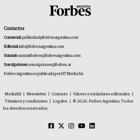
Contactos
Comercial:
publicidad@forbesargentina.com
Editorial:
info@forbesargentina.com
Summit:
summitforbes@forbesargentina.com
Suscripciones:
suscripciones@forbes.ar
Forbes Argentina es publicada por HT Media SA.
MediaKit
|
Newsletter
|
Contacto
|
Valores y estándares editoriales
|
Términos y condiciones
|
Legales
|
© 2026. Forbes Argentina. Todos
los derechos reservados.