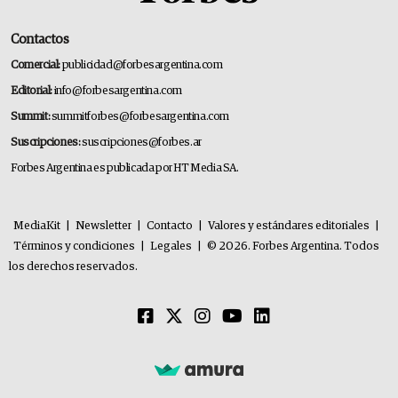
Contactos
Comercial:
publicidad@forbesargentina.com
Editorial:
info@forbesargentina.com
Summit:
summitforbes@forbesargentina.com
Suscripciones:
suscripciones@forbes.ar
Forbes Argentina es publicada por HT Media SA.
MediaKit
|
Newsletter
|
Contacto
|
Valores y estándares editoriales
|
Términos y condiciones
|
Legales
|
© 2026. Forbes Argentina. Todos
los derechos reservados.