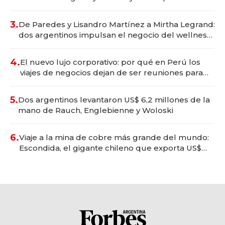
gastronómico que revoluciona las marcas "fast
premium"
3.
De Paredes y Lisandro Martínez a Mirtha Legrand:
dos argentinos impulsan el negocio del wellness
deportivo y el cuidado corporal
4.
El nuevo lujo corporativo: por qué en Perú los
viajes de negocios dejan de ser reuniones para
convertirse en experiencias transformadoras
5.
Dos argentinos levantaron US$ 6,2 millones de la
mano de Rauch, Englebienne y Woloski
6.
Viaje a la mina de cobre más grande del mundo:
Escondida, el gigante chileno que exporta US$
14.000 millones anuales