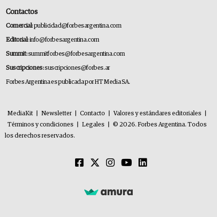
Contactos
Comercial:
publicidad@forbesargentina.com
Editorial:
info@forbesargentina.com
Summit:
summitforbes@forbesargentina.com
Suscripciones:
suscripciones@forbes.ar
Forbes Argentina es publicada por HT Media SA.
MediaKit
|
Newsletter
|
Contacto
|
Valores y estándares editoriales
|
Términos y condiciones
|
Legales
|
© 2026. Forbes Argentina. Todos
los derechos reservados.