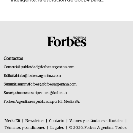
transformar a las organizaciones
Contactos
Comercial:
publicidad@forbesargentina.com
Editorial:
info@forbesargentina.com
Summit:
summitforbes@forbesargentina.com
Suscripciones:
suscripciones@forbes.ar
Forbes Argentina es publicada por HT Media SA.
MediaKit
|
Newsletter
|
Contacto
|
Valores y estándares editoriales
|
Términos y condiciones
|
Legales
|
© 2026. Forbes Argentina. Todos