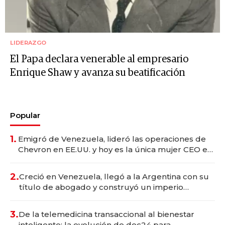
LIDERAZGO
El Papa declara venerable al empresario
Enrique Shaw y avanza su beatificación
Popular
1.
Emigró de Venezuela, lideró las operaciones de
Chevron en EE.UU. y hoy es la única mujer CEO en
Vaca Muerta
2.
Creció en Venezuela, llegó a la Argentina con su
título de abogado y construyó un imperio
gastronómico que revoluciona las marcas "fast
premium"
3.
De la telemedicina transaccional al bienestar
inteligente: la evolución de doc24 para