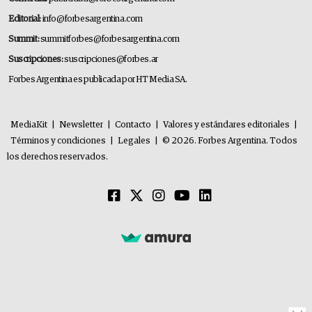
Editorial:
info@forbesargentina.com
Summit:
summitforbes@forbesargentina.com
Suscripciones:
suscripciones@forbes.ar
Forbes Argentina es publicada por HT Media SA.
MediaKit
|
Newsletter
|
Contacto
|
Valores y estándares editoriales
|
Términos y condiciones
|
Legales
|
© 2026. Forbes Argentina. Todos
los derechos reservados.