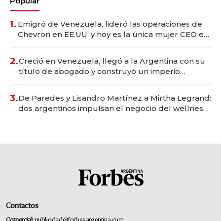
Popular
1.
Emigró de Venezuela, lideró las operaciones de
Chevron en EE.UU. y hoy es la única mujer CEO en
Vaca Muerta
2.
Creció en Venezuela, llegó a la Argentina con su
título de abogado y construyó un imperio
gastronómico que revoluciona las marcas "fast
premium"
3.
De Paredes y Lisandro Martínez a Mirtha Legrand:
dos argentinos impulsan el negocio del wellness
deportivo y el cuidado corporal
Contactos
Comercial:
publicidad@forbesargentina.com