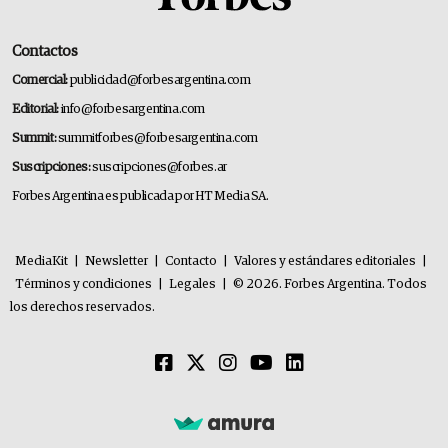
Contactos
Comercial:
publicidad@forbesargentina.com
Editorial:
info@forbesargentina.com
Summit:
summitforbes@forbesargentina.com
Suscripciones:
suscripciones@forbes.ar
Forbes Argentina es publicada por HT Media SA.
MediaKit
|
Newsletter
|
Contacto
|
Valores y estándares editoriales
|
Términos y condiciones
|
Legales
|
© 2026. Forbes Argentina. Todos
los derechos reservados.