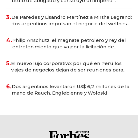
título de abogado y construyó un imperio
gastronómico que revoluciona las marcas "fast
premium"
3.
De Paredes y Lisandro Martínez a Mirtha Legrand:
dos argentinos impulsan el negocio del wellness
deportivo y el cuidado corporal
4.
Philip Anschutz, el magnate petrolero y rey del
entretenimiento que va por la licitación de
Tecnópolis junto a Fénix
5.
El nuevo lujo corporativo: por qué en Perú los
viajes de negocios dejan de ser reuniones para
convertirse en experiencias transformadoras
6.
Dos argentinos levantaron US$ 6,2 millones de la
mano de Rauch, Englebienne y Woloski