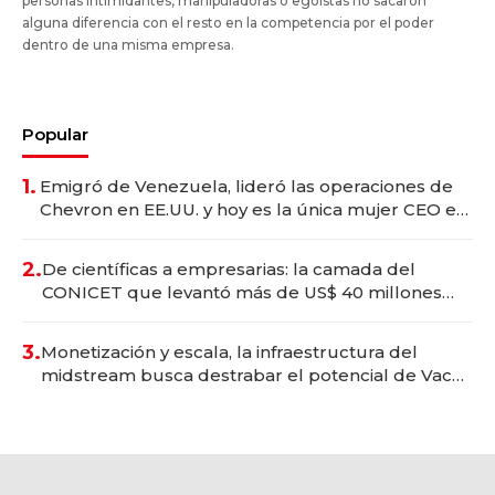
personas intimidantes, manipuladoras o egoístas no sacaron
alguna diferencia con el resto en la competencia por el poder
dentro de una misma empresa.
Popular
1.
Emigró de Venezuela, lideró las operaciones de
Chevron en EE.UU. y hoy es la única mujer CEO en
Vaca Muerta
2.
De científicas a empresarias: la camada del
CONICET que levantó más de US$ 40 millones
para fundar startups biotech
3.
Monetización y escala, la infraestructura del
midstream busca destrabar el potencial de Vaca
Muerta