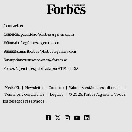
Contactos
Comercial:
publicidad@forbesargentina.com
Editorial:
info@forbesargentina.com
Summit:
summitforbes@forbesargentina.com
Suscripciones:
suscripciones@forbes.ar
Forbes Argentina es publicada por HT Media SA.
MediaKit
|
Newsletter
|
Contacto
|
Valores y estándares editoriales
|
Términos y condiciones
|
Legales
|
© 2026. Forbes Argentina. Todos
los derechos reservados.