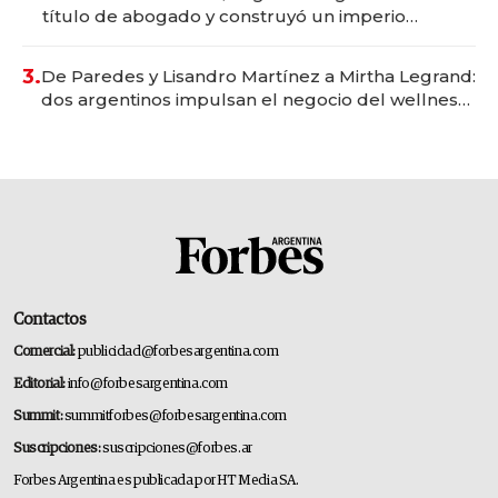
título de abogado y construyó un imperio
gastronómico que revoluciona las marcas "fast
premium"
3.
De Paredes y Lisandro Martínez a Mirtha Legrand:
dos argentinos impulsan el negocio del wellness
deportivo y el cuidado corporal
Contactos
Comercial:
publicidad@forbesargentina.com
Editorial:
info@forbesargentina.com
Summit:
summitforbes@forbesargentina.com
Suscripciones:
suscripciones@forbes.ar
Forbes Argentina es publicada por HT Media SA.