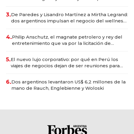
gastronómico que revoluciona las marcas "fast
premium"
3.
De Paredes y Lisandro Martínez a Mirtha Legrand:
dos argentinos impulsan el negocio del wellness
deportivo y el cuidado corporal
4.
Philip Anschutz, el magnate petrolero y rey del
entretenimiento que va por la licitación de
Tecnópolis junto a Fénix
5.
El nuevo lujo corporativo: por qué en Perú los
viajes de negocios dejan de ser reuniones para
convertirse en experiencias transformadoras
6.
Dos argentinos levantaron US$ 6,2 millones de la
mano de Rauch, Englebienne y Woloski