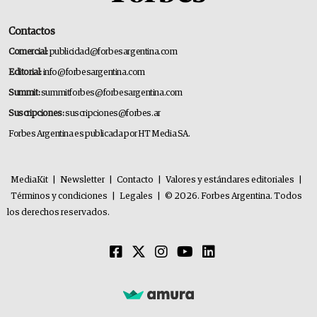
Contactos
Comercial:
publicidad@forbesargentina.com
Editorial:
info@forbesargentina.com
Summit:
summitforbes@forbesargentina.com
Suscripciones:
suscripciones@forbes.ar
Forbes Argentina es publicada por HT Media SA.
MediaKit
|
Newsletter
|
Contacto
|
Valores y estándares editoriales
|
Términos y condiciones
|
Legales
|
© 2026. Forbes Argentina. Todos
los derechos reservados.