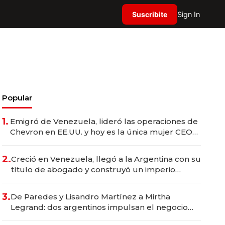
Suscribite
Sign In
Popular
1.
Emigró de Venezuela, lideró las operaciones de
Chevron en EE.UU. y hoy es la única mujer CEO
en Vaca Muerta
2.
Creció en Venezuela, llegó a la Argentina con su
título de abogado y construyó un imperio
gastronómico que revoluciona las marcas "fast
premium"
3.
De Paredes y Lisandro Martínez a Mirtha
Legrand: dos argentinos impulsan el negocio
del wellness deportivo y el cuidado corporal