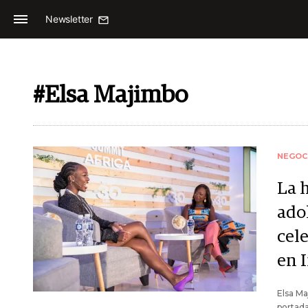
Newsletter
#Elsa Majimbo
NEGOC
La 
ado
cel
en 
Elsa Ma
portad