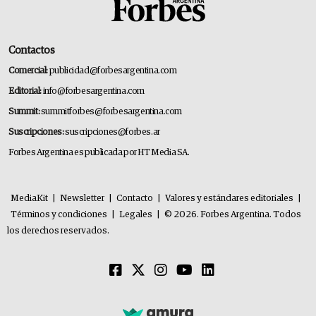
Contactos
Comercial:
publicidad@forbesargentina.com
Editorial:
info@forbesargentina.com
Summit:
summitforbes@forbesargentina.com
Suscripciones:
suscripciones@forbes.ar
Forbes Argentina es publicada por HT Media SA.
MediaKit
|
Newsletter
|
Contacto
|
Valores y estándares editoriales
|
Términos y condiciones
|
Legales
|
© 2026. Forbes Argentina. Todos
los derechos reservados.