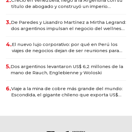
2.
Creció en Venezuela, llegó a la Argentina con su
título de abogado y construyó un imperio
gastronómico que revoluciona las marcas "fast
premium"
3.
De Paredes y Lisandro Martínez a Mirtha Legrand:
dos argentinos impulsan el negocio del wellness
deportivo y el cuidado corporal
4.
El nuevo lujo corporativo: por qué en Perú los
viajes de negocios dejan de ser reuniones para
convertirse en experiencias transformadoras
5.
Dos argentinos levantaron US$ 6,2 millones de la
mano de Rauch, Englebienne y Woloski
6.
Viaje a la mina de cobre más grande del mundo:
Escondida, el gigante chileno que exporta US$
14.000 millones anuales