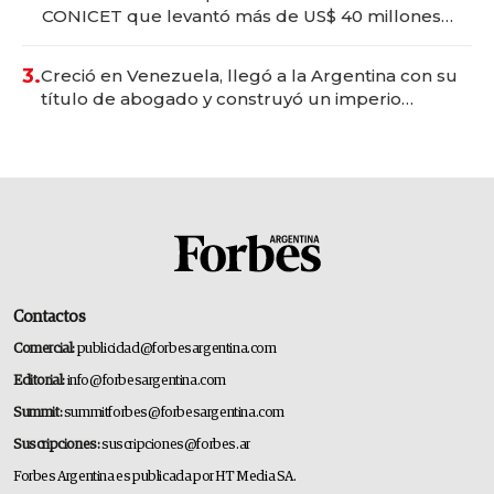
CONICET que levantó más de US$ 40 millones
para fundar startups biotech
3.
Creció en Venezuela, llegó a la Argentina con su
título de abogado y construyó un imperio
gastronómico que revoluciona las marcas "fast
premium"
Contactos
Comercial:
publicidad@forbesargentina.com
Editorial:
info@forbesargentina.com
Summit:
summitforbes@forbesargentina.com
Suscripciones:
suscripciones@forbes.ar
Forbes Argentina es publicada por HT Media SA.