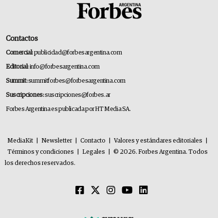
Contactos
Comercial:
publicidad@forbesargentina.com
Editorial:
info@forbesargentina.com
Summit:
summitforbes@forbesargentina.com
Suscripciones:
suscripciones@forbes.ar
Forbes Argentina es publicada por HT Media SA.
MediaKit
|
Newsletter
|
Contacto
|
Valores y estándares editoriales
|
Términos y condiciones
|
Legales
|
© 2026. Forbes Argentina. Todos
los derechos reservados.