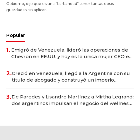
Gobierno, dijo que es una "barbaridad" tener tantas dosis
guardadas sin aplicar.
Popular
1.
Emigró de Venezuela, lideró las operaciones de
Chevron en EE.UU. y hoy es la única mujer CEO en
Vaca Muerta
2.
Creció en Venezuela, llegó a la Argentina con su
título de abogado y construyó un imperio
gastronómico que revoluciona las marcas "fast
premium"
3.
De Paredes y Lisandro Martínez a Mirtha Legrand:
dos argentinos impulsan el negocio del wellness
deportivo y el cuidado corporal