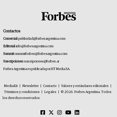
Contactos
Comercial:
publicidad@forbesargentina.com
Editorial:
info@forbesargentina.com
Summit:
summitforbes@forbesargentina.com
Suscripciones:
suscripciones@forbes.ar
Forbes Argentina es publicada por HT Media SA.
MediaKit
|
Newsletter
|
Contacto
|
Valores y estándares editoriales
|
Términos y condiciones
|
Legales
|
© 2026. Forbes Argentina. Todos
los derechos reservados.