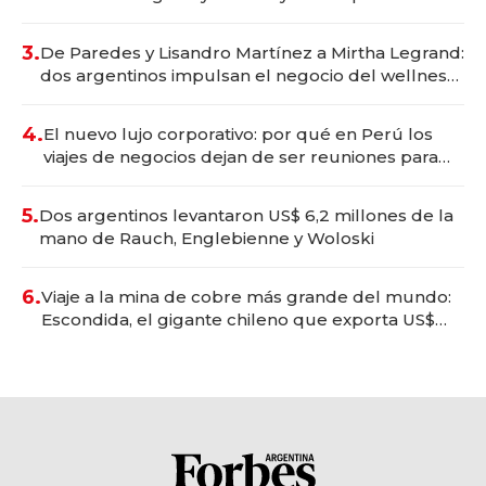
gastronómico que revoluciona las marcas "fast
premium"
3.
De Paredes y Lisandro Martínez a Mirtha Legrand:
dos argentinos impulsan el negocio del wellness
deportivo y el cuidado corporal
4.
El nuevo lujo corporativo: por qué en Perú los
viajes de negocios dejan de ser reuniones para
convertirse en experiencias transformadoras
5.
Dos argentinos levantaron US$ 6,2 millones de la
mano de Rauch, Englebienne y Woloski
6.
Viaje a la mina de cobre más grande del mundo:
Escondida, el gigante chileno que exporta US$
14.000 millones anuales