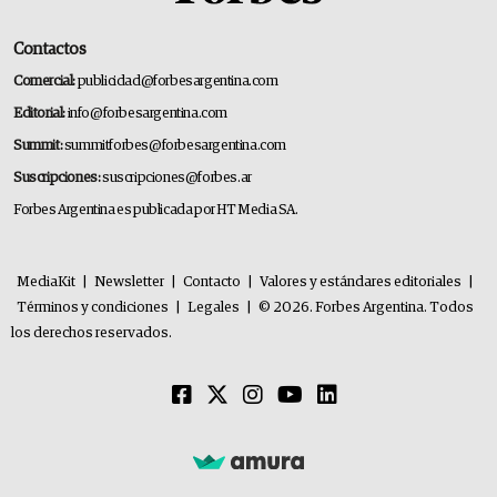
Contactos
Comercial:
publicidad@forbesargentina.com
Editorial:
info@forbesargentina.com
Summit:
summitforbes@forbesargentina.com
Suscripciones:
suscripciones@forbes.ar
Forbes Argentina es publicada por HT Media SA.
MediaKit
|
Newsletter
|
Contacto
|
Valores y estándares editoriales
|
Términos y condiciones
|
Legales
|
© 2026. Forbes Argentina. Todos
los derechos reservados.