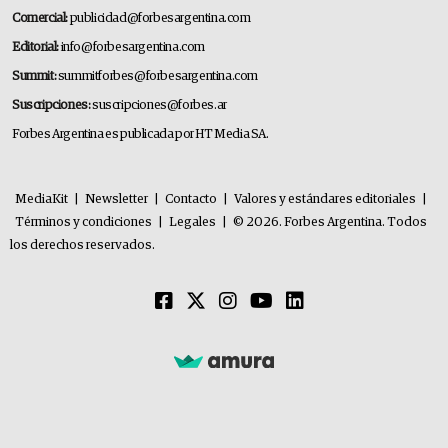
Comercial:
publicidad@forbesargentina.com
Editorial:
info@forbesargentina.com
Summit:
summitforbes@forbesargentina.com
Suscripciones:
suscripciones@forbes.ar
Forbes Argentina es publicada por HT Media SA.
MediaKit
|
Newsletter
|
Contacto
|
Valores y estándares editoriales
|
Términos y condiciones
|
Legales
|
© 2026. Forbes Argentina. Todos
los derechos reservados.