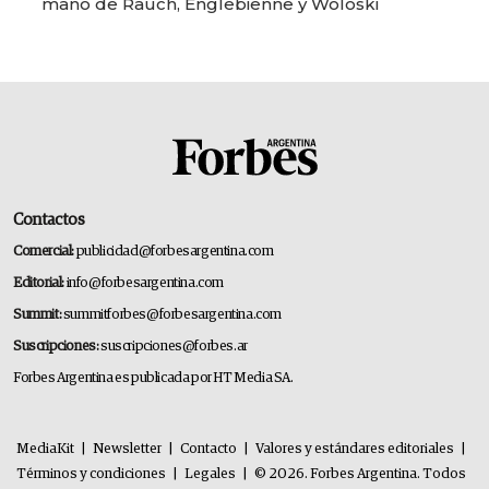
mano de Rauch, Englebienne y Woloski
Contactos
Comercial:
publicidad@forbesargentina.com
Editorial:
info@forbesargentina.com
Summit:
summitforbes@forbesargentina.com
Suscripciones:
suscripciones@forbes.ar
Forbes Argentina es publicada por HT Media SA.
MediaKit
|
Newsletter
|
Contacto
|
Valores y estándares editoriales
|
Términos y condiciones
|
Legales
|
© 2026. Forbes Argentina. Todos