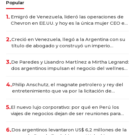
Popular
1.
Emigró de Venezuela, lideró las operaciones de
Chevron en EE.UU. y hoy es la única mujer CEO en
Vaca Muerta
2.
Creció en Venezuela, llegó a la Argentina con su
título de abogado y construyó un imperio
gastronómico que revoluciona las marcas "fast
premium"
3.
De Paredes y Lisandro Martínez a Mirtha Legrand:
dos argentinos impulsan el negocio del wellness
deportivo y el cuidado corporal
4.
Philip Anschutz, el magnate petrolero y rey del
entretenimiento que va por la licitación de
Tecnópolis junto a Fénix
5.
El nuevo lujo corporativo: por qué en Perú los
viajes de negocios dejan de ser reuniones para
convertirse en experiencias transformadoras
6.
Dos argentinos levantaron US$ 6,2 millones de la