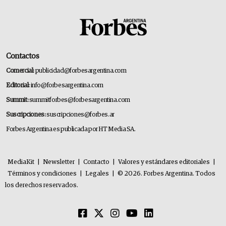
Contactos
Comercial:
publicidad@forbesargentina.com
Editorial:
info@forbesargentina.com
Summit:
summitforbes@forbesargentina.com
Suscripciones:
suscripciones@forbes.ar
Forbes Argentina es publicada por HT Media SA.
MediaKit
|
Newsletter
|
Contacto
|
Valores y estándares editoriales
|
Términos y condiciones
|
Legales
|
© 2026. Forbes Argentina. Todos
los derechos reservados.