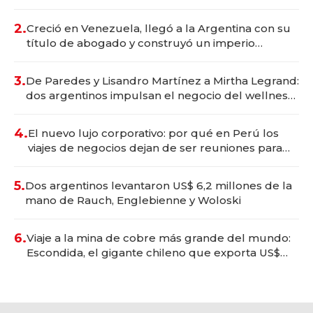
Vaca Muerta
2.
Creció en Venezuela, llegó a la Argentina con su
título de abogado y construyó un imperio
gastronómico que revoluciona las marcas "fast
premium"
3.
De Paredes y Lisandro Martínez a Mirtha Legrand:
dos argentinos impulsan el negocio del wellness
deportivo y el cuidado corporal
4.
El nuevo lujo corporativo: por qué en Perú los
viajes de negocios dejan de ser reuniones para
convertirse en experiencias transformadoras
5.
Dos argentinos levantaron US$ 6,2 millones de la
mano de Rauch, Englebienne y Woloski
6.
Viaje a la mina de cobre más grande del mundo:
Escondida, el gigante chileno que exporta US$
14.000 millones anuales