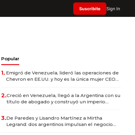
Suscribite
Sign In
Popular
1.
Emigró de Venezuela, lideró las operaciones de
Chevron en EE.UU. y hoy es la única mujer CEO
en Vaca Muerta
2.
Creció en Venezuela, llegó a la Argentina con su
título de abogado y construyó un imperio
gastronómico que revoluciona las marcas "fast
premium"
3.
De Paredes y Lisandro Martínez a Mirtha
Legrand: dos argentinos impulsan el negocio
del wellness deportivo y el cuidado corporal