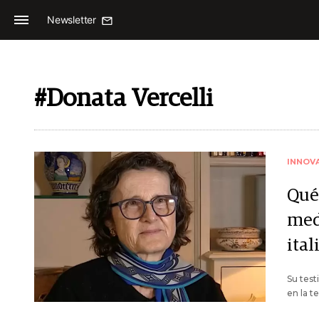
Newsletter
#Donata Vercelli
INNOV
Qué
med
ital
Su test
en la t