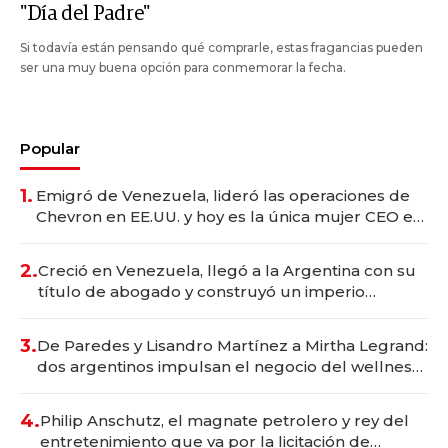
"Día del Padre"
Si todavía están pensando qué comprarle, estas fragancias pueden
ser una muy buena opción para conmemorar la fecha.
Popular
1.
Emigró de Venezuela, lideró las operaciones de
Chevron en EE.UU. y hoy es la única mujer CEO en
Vaca Muerta
2.
Creció en Venezuela, llegó a la Argentina con su
título de abogado y construyó un imperio
gastronómico que revoluciona las marcas "fast
premium"
3.
De Paredes y Lisandro Martínez a Mirtha Legrand:
dos argentinos impulsan el negocio del wellness
deportivo y el cuidado corporal
4.
Philip Anschutz, el magnate petrolero y rey del
entretenimiento que va por la licitación de