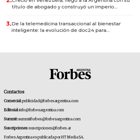
2.
Creció en Venezuela, llegó a la Argentina con su
título de abogado y construyó un imperio
gastronómico que revoluciona las marcas "fast
premium"
3.
De la telemedicina transaccional al bienestar
inteligente: la evolución de doc24 para
transformar a las organizaciones
Contactos
Comercial:
publicidad@forbesargentina.com
Editorial:
info@forbesargentina.com
Summit:
summitforbes@forbesargentina.com
Suscripciones:
suscripciones@forbes.ar
Forbes Argentina es publicada por HT Media SA.