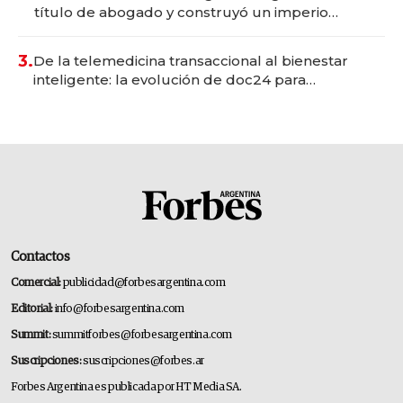
título de abogado y construyó un imperio
gastronómico que revoluciona las marcas "fast
premium"
3.
De la telemedicina transaccional al bienestar
inteligente: la evolución de doc24 para
transformar a las organizaciones
Contactos
Comercial:
publicidad@forbesargentina.com
Editorial:
info@forbesargentina.com
Summit:
summitforbes@forbesargentina.com
Suscripciones:
suscripciones@forbes.ar
Forbes Argentina es publicada por HT Media SA.