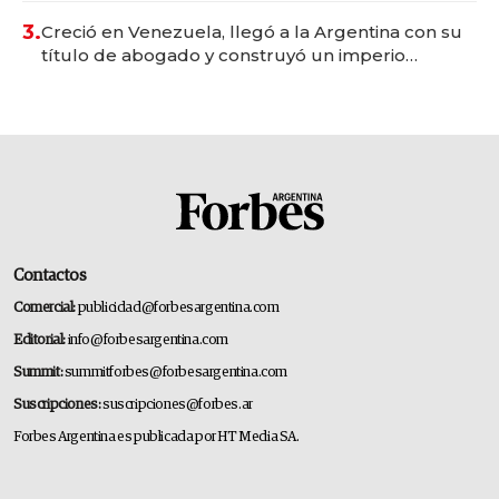
3.
Creció en Venezuela, llegó a la Argentina con su
título de abogado y construyó un imperio
gastronómico que revoluciona las marcas "fast
premium"
Contactos
Comercial:
publicidad@forbesargentina.com
Editorial:
info@forbesargentina.com
Summit:
summitforbes@forbesargentina.com
Suscripciones:
suscripciones@forbes.ar
Forbes Argentina es publicada por HT Media SA.