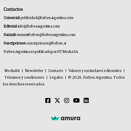
Contactos
Comercial:
publicidad@forbesargentina.com
Editorial:
info@forbesargentina.com
Summit:
summitforbes@forbesargentina.com
Suscripciones:
suscripciones@forbes.ar
Forbes Argentina es publicada por HT Media SA.
MediaKit
|
Newsletter
|
Contacto
|
Valores y estándares editoriales
|
Términos y condiciones
|
Legales
|
© 2026. Forbes Argentina. Todos
los derechos reservados.