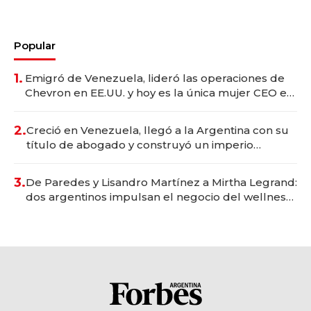
Popular
1.
Emigró de Venezuela, lideró las operaciones de
Chevron en EE.UU. y hoy es la única mujer CEO en
Vaca Muerta
2.
Creció en Venezuela, llegó a la Argentina con su
título de abogado y construyó un imperio
gastronómico que revoluciona las marcas "fast
premium"
3.
De Paredes y Lisandro Martínez a Mirtha Legrand:
dos argentinos impulsan el negocio del wellness
deportivo y el cuidado corporal