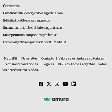
Contactos
Comercial:
publicidad@forbesargentina.com
Editorial:
info@forbesargentina.com
Summit:
summitforbes@forbesargentina.com
Suscripciones:
suscripciones@forbes.ar
Forbes Argentina es publicada por HT Media SA.
MediaKit
|
Newsletter
|
Contacto
|
Valores y estándares editoriales
|
Términos y condiciones
|
Legales
|
© 2026. Forbes Argentina. Todos
los derechos reservados.