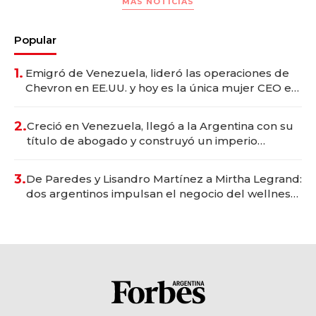
MAS NOTICIAS
Popular
1.
Emigró de Venezuela, lideró las operaciones de
Chevron en EE.UU. y hoy es la única mujer CEO en
Vaca Muerta
2.
Creció en Venezuela, llegó a la Argentina con su
título de abogado y construyó un imperio
gastronómico que revoluciona las marcas "fast
premium"
3.
De Paredes y Lisandro Martínez a Mirtha Legrand:
dos argentinos impulsan el negocio del wellness
deportivo y el cuidado corporal