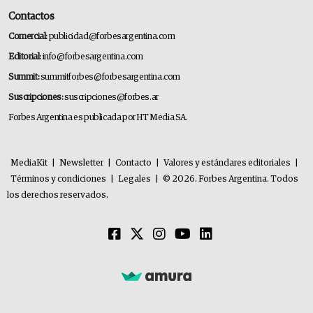
Contactos
Comercial:
publicidad@forbesargentina.com
Editorial:
info@forbesargentina.com
Summit:
summitforbes@forbesargentina.com
Suscripciones:
suscripciones@forbes.ar
Forbes Argentina es publicada por HT Media SA.
MediaKit
|
Newsletter
|
Contacto
|
Valores y estándares editoriales
|
Términos y condiciones
|
Legales
|
© 2026. Forbes Argentina. Todos
los derechos reservados.