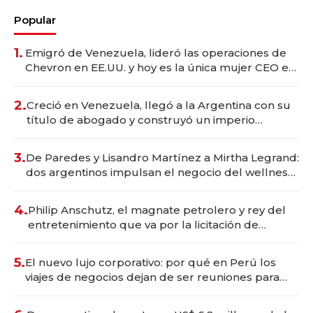
Popular
1.
Emigró de Venezuela, lideró las operaciones de
Chevron en EE.UU. y hoy es la única mujer CEO en
Vaca Muerta
2.
Creció en Venezuela, llegó a la Argentina con su
título de abogado y construyó un imperio
gastronómico que revoluciona las marcas "fast
premium"
3.
De Paredes y Lisandro Martínez a Mirtha Legrand:
dos argentinos impulsan el negocio del wellness
deportivo y el cuidado corporal
4.
Philip Anschutz, el magnate petrolero y rey del
entretenimiento que va por la licitación de
Tecnópolis junto a Fénix
5.
El nuevo lujo corporativo: por qué en Perú los
viajes de negocios dejan de ser reuniones para
convertirse en experiencias transformadoras