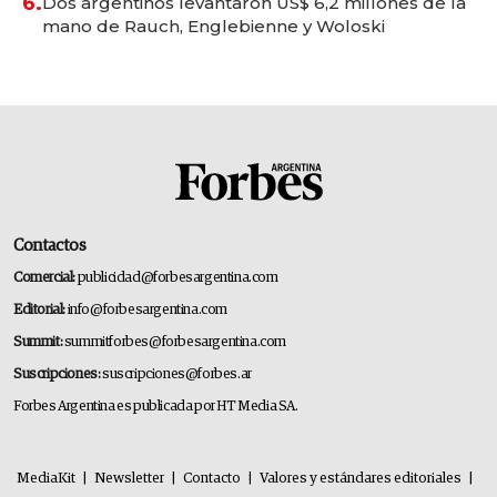
6.
Dos argentinos levantaron US$ 6,2 millones de la
mano de Rauch, Englebienne y Woloski
Contactos
Comercial:
publicidad@forbesargentina.com
Editorial:
info@forbesargentina.com
Summit:
summitforbes@forbesargentina.com
Suscripciones:
suscripciones@forbes.ar
Forbes Argentina es publicada por HT Media SA.
MediaKit
|
Newsletter
|
Contacto
|
Valores y estándares editoriales
|