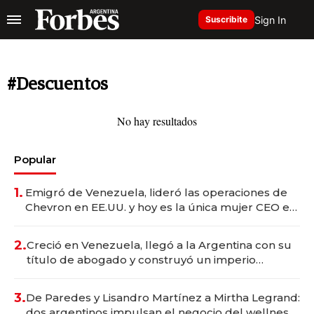
Sign In
Suscribite
#Descuentos
No hay resultados
Popular
1.
Emigró de Venezuela, lideró las operaciones de
Chevron en EE.UU. y hoy es la única mujer CEO en
Vaca Muerta
2.
Creció en Venezuela, llegó a la Argentina con su
título de abogado y construyó un imperio
gastronómico que revoluciona las marcas "fast
premium"
3.
De Paredes y Lisandro Martínez a Mirtha Legrand:
dos argentinos impulsan el negocio del wellness