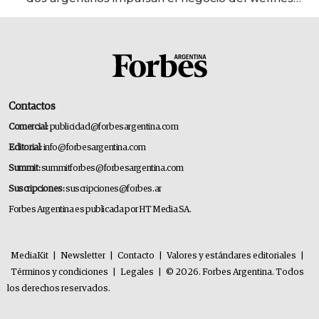
deportivo y el cuidado corporal
Contactos
Comercial:
publicidad@forbesargentina.com
Editorial:
info@forbesargentina.com
Summit:
summitforbes@forbesargentina.com
Suscripciones:
suscripciones@forbes.ar
Forbes Argentina es publicada por HT Media SA.
MediaKit
|
Newsletter
|
Contacto
|
Valores y estándares editoriales
|
Términos y condiciones
|
Legales
|
© 2026. Forbes Argentina. Todos
los derechos reservados.