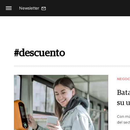
Newsletter
#descuento
NEGOC
Bata
su 
Con más
del sec