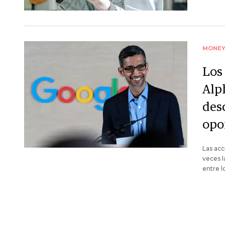
MONE
Los
Alph
des
opo
Las acc
veces l
entre l