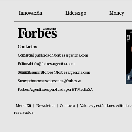
Innovación
Liderazgo
Money
Contactos
Comercial:
publicidad@forbesargentina.com
Editorial:
info@forbesargentina.com
Summit:
summitforbes@forbesargentina.com
Suscripciones:
suscripciones@forbes.ar
Forbes Argentina es publicada por HT Media SA.
MediaKit
|
Newsletter
|
Contacto
|
Valores y estándares editorial
reservados.