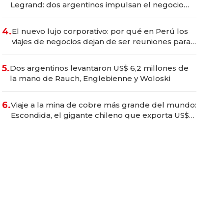
Legrand: dos argentinos impulsan el negocio
del wellness deportivo y el cuidado corporal
4.
El nuevo lujo corporativo: por qué en Perú los
viajes de negocios dejan de ser reuniones para
convertirse en experiencias transformadoras
5.
Dos argentinos levantaron US$ 6,2 millones de
la mano de Rauch, Englebienne y Woloski
6.
Viaje a la mina de cobre más grande del mundo:
Escondida, el gigante chileno que exporta US$
14.000 millones anuales