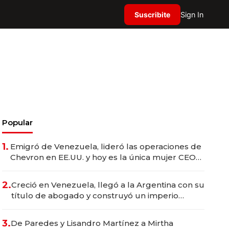
Suscribite
Sign In
Popular
1.
Emigró de Venezuela, lideró las operaciones de
Chevron en EE.UU. y hoy es la única mujer CEO
en Vaca Muerta
2.
Creció en Venezuela, llegó a la Argentina con su
título de abogado y construyó un imperio
gastronómico que revoluciona las marcas "fast
premium"
3.
De Paredes y Lisandro Martínez a Mirtha