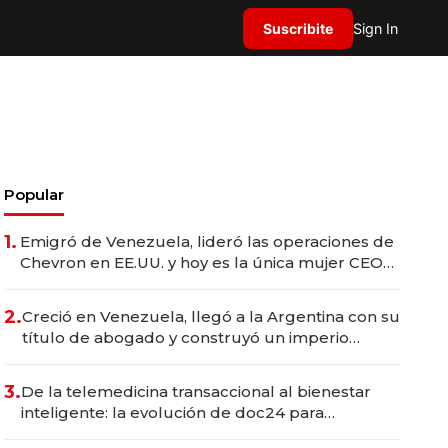
Suscribite
Sign In
Popular
1.
Emigró de Venezuela, lideró las operaciones de
Chevron en EE.UU. y hoy es la única mujer CEO
en Vaca Muerta
2.
Creció en Venezuela, llegó a la Argentina con su
título de abogado y construyó un imperio
gastronómico que revoluciona las marcas "fast
premium"
3.
De la telemedicina transaccional al bienestar
inteligente: la evolución de doc24 para
transformar a las organizaciones