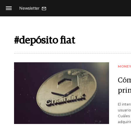
Newsletter
#depósito fiat
MONE
Cómo
pri
El inte
usuario
Cuáles
adquirir