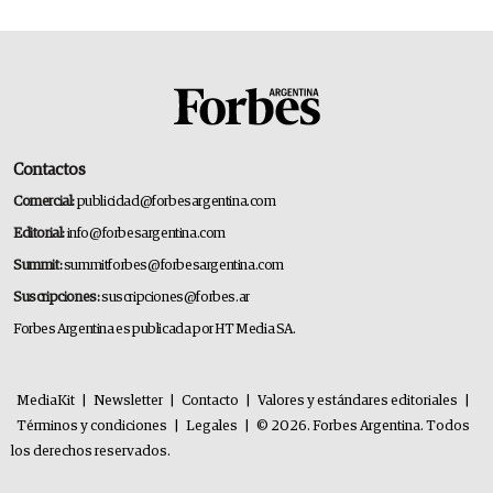
Contactos
Comercial:
publicidad@forbesargentina.com
Editorial:
info@forbesargentina.com
Summit:
summitforbes@forbesargentina.com
Suscripciones:
suscripciones@forbes.ar
Forbes Argentina es publicada por HT Media SA.
MediaKit
|
Newsletter
|
Contacto
|
Valores y estándares editoriales
|
Términos y condiciones
|
Legales
|
© 2026. Forbes Argentina. Todos
los derechos reservados.