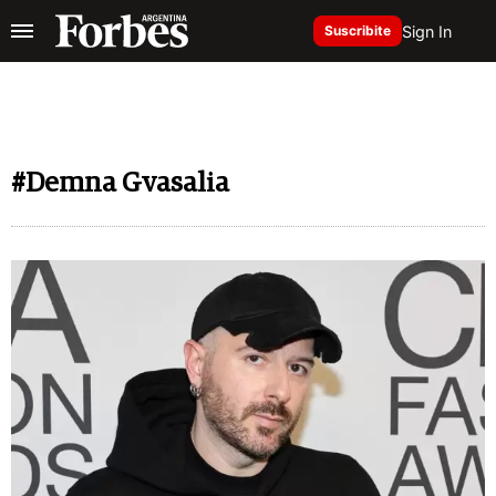
Sign In
Suscribite
#Demna Gvasalia