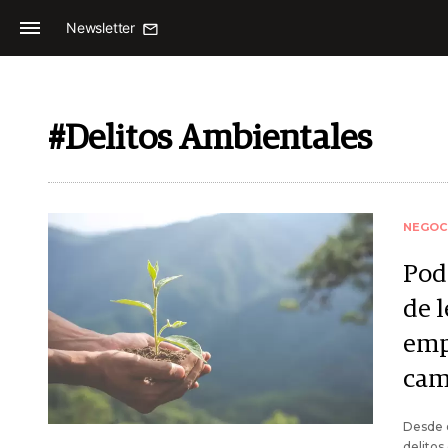
Newsletter
#Delitos Ambientales
NEGOC
Pod
de 
emp
cam
Desde e
delitos