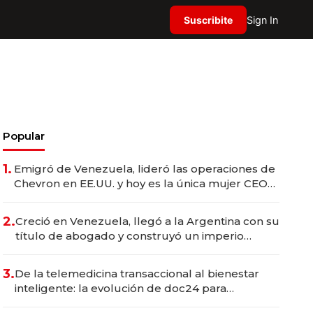
Suscribite
Sign In
Popular
1.
Emigró de Venezuela, lideró las operaciones de
Chevron en EE.UU. y hoy es la única mujer CEO
en Vaca Muerta
2.
Creció en Venezuela, llegó a la Argentina con su
título de abogado y construyó un imperio
gastronómico que revoluciona las marcas "fast
premium"
3.
De la telemedicina transaccional al bienestar
inteligente: la evolución de doc24 para
transformar a las organizaciones