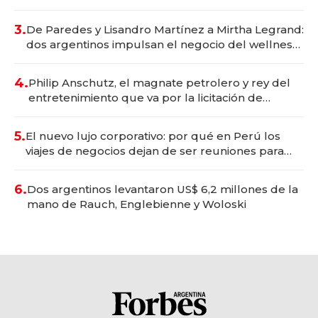
gastronómico que revoluciona las marcas "fast
premium"
3.
De Paredes y Lisandro Martínez a Mirtha Legrand:
dos argentinos impulsan el negocio del wellness
deportivo y el cuidado corporal
4.
Philip Anschutz, el magnate petrolero y rey del
entretenimiento que va por la licitación de
Tecnópolis junto a Fénix
5.
El nuevo lujo corporativo: por qué en Perú los
viajes de negocios dejan de ser reuniones para
convertirse en experiencias transformadoras
6.
Dos argentinos levantaron US$ 6,2 millones de la
mano de Rauch, Englebienne y Woloski