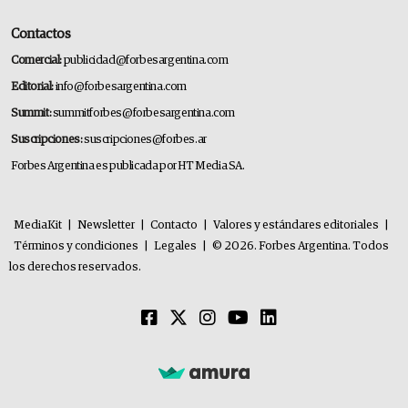
Contactos
Comercial:
publicidad@forbesargentina.com
Editorial:
info@forbesargentina.com
Summit:
summitforbes@forbesargentina.com
Suscripciones:
suscripciones@forbes.ar
Forbes Argentina es publicada por HT Media SA.
MediaKit
|
Newsletter
|
Contacto
|
Valores y estándares editoriales
|
Términos y condiciones
|
Legales
|
© 2026. Forbes Argentina. Todos
los derechos reservados.