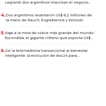
Legrand: dos argentinos impulsan el negocio
del wellness deportivo y el cuidado corporal
4.
Dos argentinos levantaron US$ 6,2 millones de
la mano de Rauch, Englebienne y Woloski
5.
Viaje a la mina de cobre más grande del mundo:
Escondida, el gigante chileno que exporta US$
14.000 millones anuales
6.
De la telemedicina transaccional al bienestar
inteligente: la evolución de doc24 para
transformar a las organizaciones