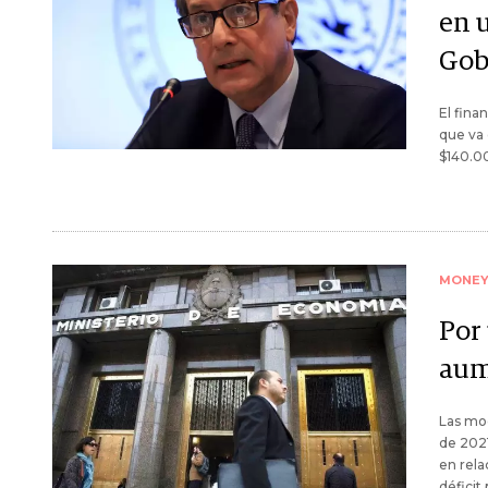
en 
Gob
El fina
que va 
$140.00
MONE
Por
aum
Las mod
de 2021
en rela
déficit