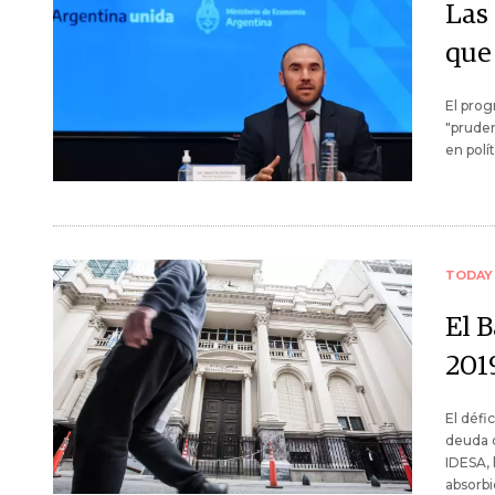
Las
que
El prog
"pruden
en polí
TODAY
El 
201
El défic
deuda d
IDESA, 
absorbi