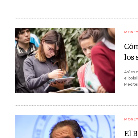
MONE
Cóm
los 
Así es 
el bols
Medite
MONE
El 