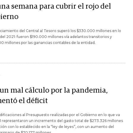
una semana para cubrir el rojo del
ierno
nciamiento del Central al Tesoro superó los $330.000 millones en lo
del 2021: fueron $190.000 millones vía adelantos transitorios y
0 millones por las ganancias contables de la entidad.
Y
 un mal cálculo por la pandemia,
entó el déficit
ificaciones al Presupuesto realizadas por el Gobierno en lo que va
 representaron un incremento del gasto total de $273.326 millones
ción con lo establecido en la “ley de leyes”, con un aumento del
 primario de $70.177 millones.