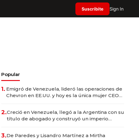
Suscribite
Sign In
Popular
1.
Emigró de Venezuela, lideró las operaciones de
Chevron en EE.UU. y hoy es la única mujer CEO
en Vaca Muerta
2.
Creció en Venezuela, llegó a la Argentina con su
título de abogado y construyó un imperio
gastronómico que revoluciona las marcas "fast
premium"
3.
De Paredes y Lisandro Martínez a Mirtha