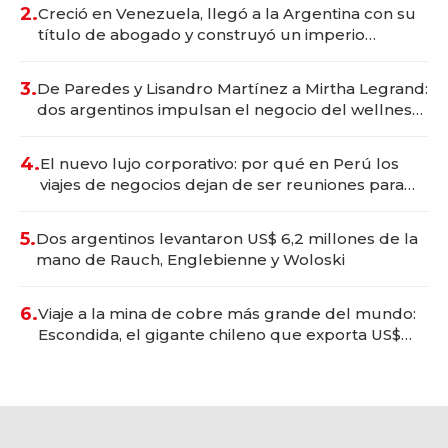
2.
Creció en Venezuela, llegó a la Argentina con su
título de abogado y construyó un imperio
gastronómico que revoluciona las marcas "fast
premium"
3.
De Paredes y Lisandro Martínez a Mirtha Legrand:
dos argentinos impulsan el negocio del wellness
deportivo y el cuidado corporal
4.
El nuevo lujo corporativo: por qué en Perú los
viajes de negocios dejan de ser reuniones para
convertirse en experiencias transformadoras
5.
Dos argentinos levantaron US$ 6,2 millones de la
mano de Rauch, Englebienne y Woloski
6.
Viaje a la mina de cobre más grande del mundo:
Escondida, el gigante chileno que exporta US$
14.000 millones anuales