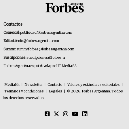
Contactos
Comercial:
publicidad@forbesargentina.com
Editorial:
info@forbesargentina.com
Summit:
summitforbes@forbesargentina.com
Suscripciones:
suscripciones@forbes.ar
Forbes Argentina es publicada por HT Media SA.
MediaKit
|
Newsletter
|
Contacto
|
Valores y estándares editoriales
|
Términos y condiciones
|
Legales
|
© 2026. Forbes Argentina. Todos
los derechos reservados.