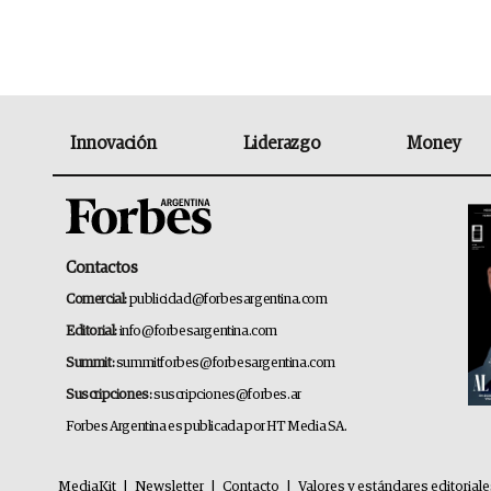
Innovación
Liderazgo
Money
Contactos
Comercial:
publicidad@forbesargentina.com
Editorial:
info@forbesargentina.com
Summit:
summitforbes@forbesargentina.com
Suscripciones:
suscripciones@forbes.ar
Forbes Argentina es publicada por HT Media SA.
MediaKit
|
Newsletter
|
Contacto
|
Valores y estándares editorial