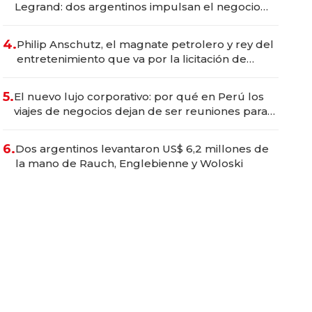
Legrand: dos argentinos impulsan el negocio
del wellness deportivo y el cuidado corporal
4.
Philip Anschutz, el magnate petrolero y rey del
entretenimiento que va por la licitación de
Tecnópolis junto a Fénix
5.
El nuevo lujo corporativo: por qué en Perú los
viajes de negocios dejan de ser reuniones para
convertirse en experiencias transformadoras
6.
Dos argentinos levantaron US$ 6,2 millones de
la mano de Rauch, Englebienne y Woloski