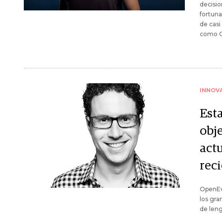
decisio
fortuna
de casi
como O
INNOV
Est
obj
act
rec
OpenEv
los gra
de len