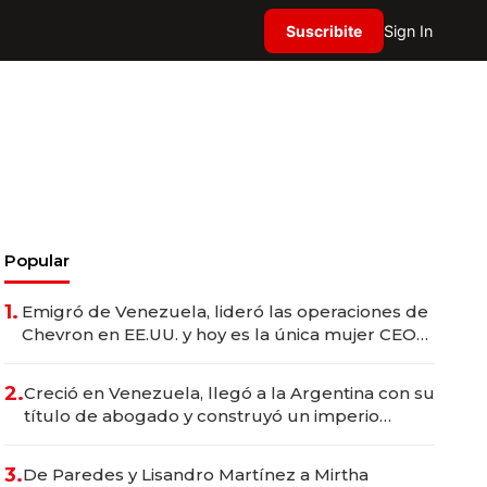
Suscribite
Sign In
Popular
1.
Emigró de Venezuela, lideró las operaciones de
Chevron en EE.UU. y hoy es la única mujer CEO
en Vaca Muerta
2.
Creció en Venezuela, llegó a la Argentina con su
título de abogado y construyó un imperio
gastronómico que revoluciona las marcas "fast
premium"
3.
De Paredes y Lisandro Martínez a Mirtha