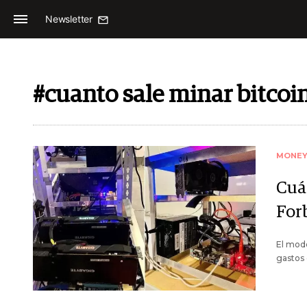
Newsletter
#cuanto sale minar bitcoi
MONE
Cuá
For
El mode
gastos 