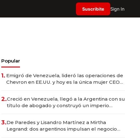
Suscribite
Sign In
Popular
1.
Emigró de Venezuela, lideró las operaciones de
Chevron en EE.UU. y hoy es la única mujer CEO
en Vaca Muerta
2.
Creció en Venezuela, llegó a la Argentina con su
título de abogado y construyó un imperio
gastronómico que revoluciona las marcas "fast
premium"
3.
De Paredes y Lisandro Martínez a Mirtha
Legrand: dos argentinos impulsan el negocio
del wellness deportivo y el cuidado corporal