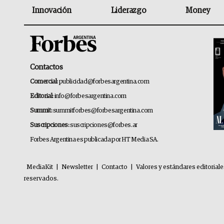
Innovación
Liderazgo
Money
Contactos
Comercial:
publicidad@forbesargentina.com
Editorial:
info@forbesargentina.com
Summit:
summitforbes@forbesargentina.com
Suscripciones:
suscripciones@forbes.ar
Forbes Argentina es publicada por HT Media SA.
MediaKit
|
Newsletter
|
Contacto
|
Valores y estándares editorial
reservados.