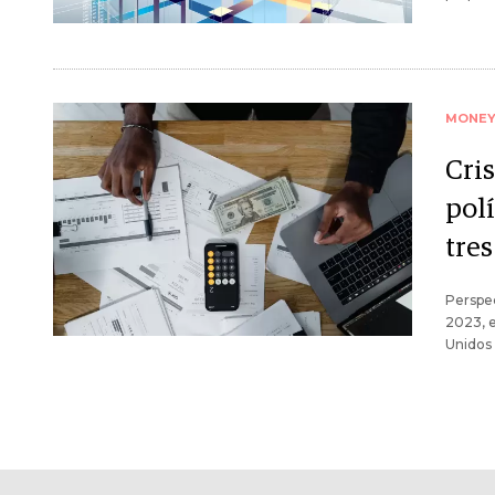
MONE
Cris
pol
tres
Perspec
2023, e
Unidos 