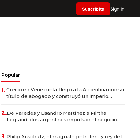
Suscribite
Sign In
Popular
1.
Creció en Venezuela, llegó a la Argentina con su
título de abogado y construyó un imperio
gastronómico que revoluciona las marcas "fast
premium"
2.
De Paredes y Lisandro Martínez a Mirtha
Legrand: dos argentinos impulsan el negocio
del wellness deportivo y el cuidado corporal
3.
Philip Anschutz, el magnate petrolero y rey del