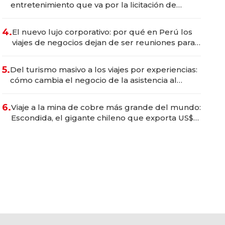
entretenimiento que va por la licitación de
Tecnópolis junto a Fénix
4.
El nuevo lujo corporativo: por qué en Perú los
viajes de negocios dejan de ser reuniones para
convertirse en experiencias transformadoras
5.
Del turismo masivo a los viajes por experiencias:
cómo cambia el negocio de la asistencia al
viajero
6.
Viaje a la mina de cobre más grande del mundo:
Escondida, el gigante chileno que exporta US$
14.000 millones anuales