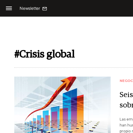
Newsletter
#Crisis global
NEGOC
Seis
sobr
Las emp
han hun
propio 