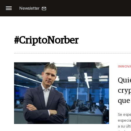
Newsletter
#CriptoNorber
INNOV
Qui
cry
que 
Se espe
especia
a su ú