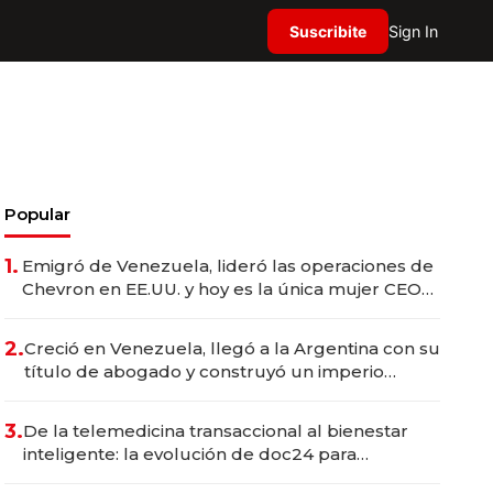
Suscribite
Sign In
Popular
1.
Emigró de Venezuela, lideró las operaciones de
Chevron en EE.UU. y hoy es la única mujer CEO
en Vaca Muerta
2.
Creció en Venezuela, llegó a la Argentina con su
título de abogado y construyó un imperio
gastronómico que revoluciona las marcas "fast
premium"
3.
De la telemedicina transaccional al bienestar
inteligente: la evolución de doc24 para
transformar a las organizaciones