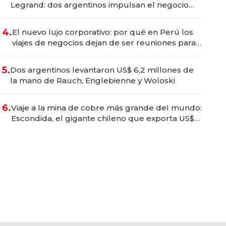
Legrand: dos argentinos impulsan el negocio
del wellness deportivo y el cuidado corporal
4.
El nuevo lujo corporativo: por qué en Perú los
viajes de negocios dejan de ser reuniones para
convertirse en experiencias transformadoras
5.
Dos argentinos levantaron US$ 6,2 millones de
la mano de Rauch, Englebienne y Woloski
6.
Viaje a la mina de cobre más grande del mundo:
Escondida, el gigante chileno que exporta US$
14.000 millones anuales