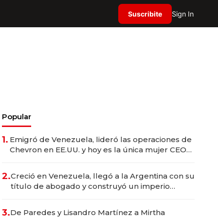
Suscribite
Sign In
Popular
1.
Emigró de Venezuela, lideró las operaciones de
Chevron en EE.UU. y hoy es la única mujer CEO
en Vaca Muerta
2.
Creció en Venezuela, llegó a la Argentina con su
título de abogado y construyó un imperio
gastronómico que revoluciona las marcas "fast
premium"
3.
De Paredes y Lisandro Martínez a Mirtha