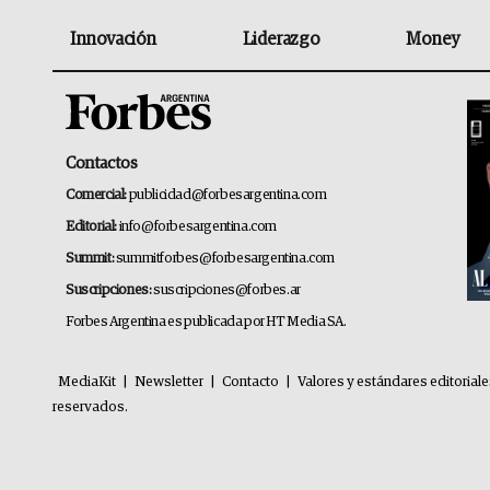
Innovación
Liderazgo
Money
Contactos
Comercial:
publicidad@forbesargentina.com
Editorial:
info@forbesargentina.com
Summit:
summitforbes@forbesargentina.com
Suscripciones:
suscripciones@forbes.ar
Forbes Argentina es publicada por HT Media SA.
MediaKit
|
Newsletter
|
Contacto
|
Valores y estándares editorial
reservados.