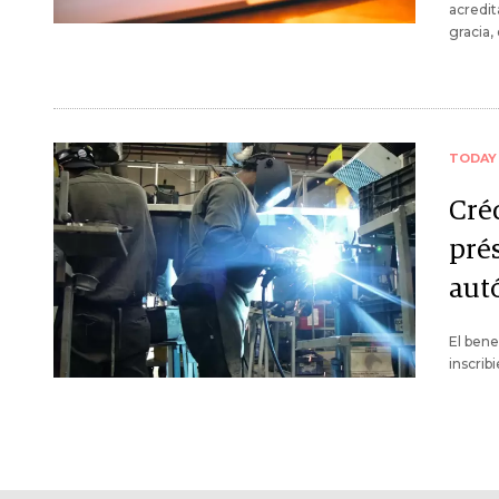
acredit
gracia,
TODAY
Cré
pré
aut
El bene
inscrib