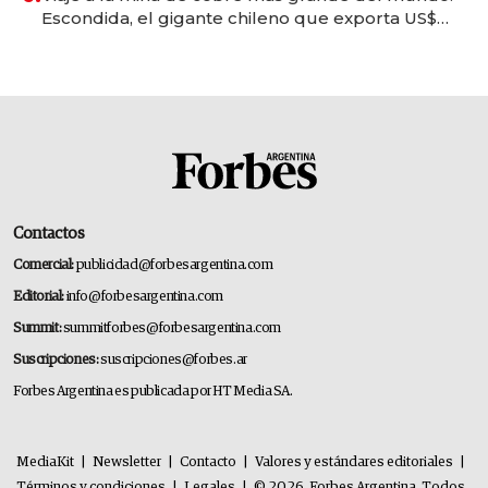
Escondida, el gigante chileno que exporta US$
14.000 millones anuales
Contactos
Comercial:
publicidad@forbesargentina.com
Editorial:
info@forbesargentina.com
Summit:
summitforbes@forbesargentina.com
Suscripciones:
suscripciones@forbes.ar
Forbes Argentina es publicada por HT Media SA.
MediaKit
|
Newsletter
|
Contacto
|
Valores y estándares editoriales
|
Términos y condiciones
|
Legales
|
© 2026. Forbes Argentina. Todos