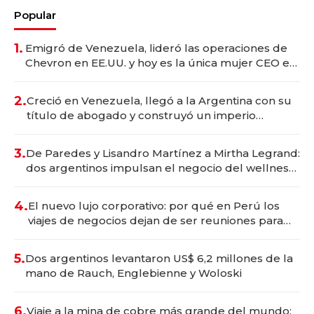
Popular
1.
Emigró de Venezuela, lideró las operaciones de
Chevron en EE.UU. y hoy es la única mujer CEO en
Vaca Muerta
2.
Creció en Venezuela, llegó a la Argentina con su
título de abogado y construyó un imperio
gastronómico que revoluciona las marcas "fast
premium"
3.
De Paredes y Lisandro Martínez a Mirtha Legrand:
dos argentinos impulsan el negocio del wellness
deportivo y el cuidado corporal
4.
El nuevo lujo corporativo: por qué en Perú los
viajes de negocios dejan de ser reuniones para
convertirse en experiencias transformadoras
5.
Dos argentinos levantaron US$ 6,2 millones de la
mano de Rauch, Englebienne y Woloski
6.
Viaje a la mina de cobre más grande del mundo: