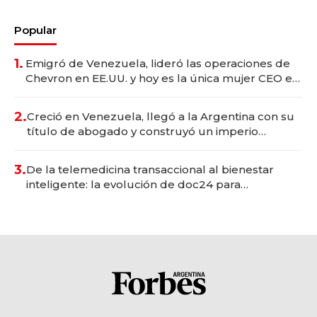
Popular
1.
Emigró de Venezuela, lideró las operaciones de
Chevron en EE.UU. y hoy es la única mujer CEO en
Vaca Muerta
2.
Creció en Venezuela, llegó a la Argentina con su
título de abogado y construyó un imperio
gastronómico que revoluciona las marcas "fast
premium"
3.
De la telemedicina transaccional al bienestar
inteligente: la evolución de doc24 para
transformar a las organizaciones