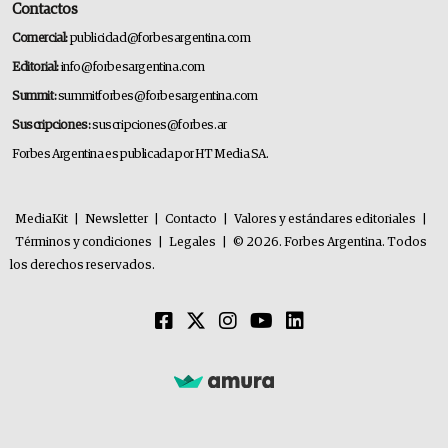
Contactos
Comercial:
publicidad@forbesargentina.com
Editorial:
info@forbesargentina.com
Summit:
summitforbes@forbesargentina.com
Suscripciones:
suscripciones@forbes.ar
Forbes Argentina es publicada por HT Media SA.
MediaKit
|
Newsletter
|
Contacto
|
Valores y estándares editoriales
|
Términos y condiciones
|
Legales
|
© 2026. Forbes Argentina. Todos
los derechos reservados.