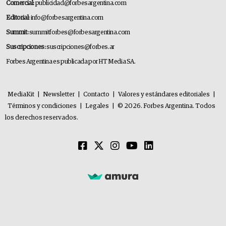
Comercial:
publicidad@forbesargentina.com
Editorial:
info@forbesargentina.com
Summit:
summitforbes@forbesargentina.com
Suscripciones:
suscripciones@forbes.ar
Forbes Argentina es publicada por HT Media SA.
MediaKit
|
Newsletter
|
Contacto
|
Valores y estándares editoriales
|
Términos y condiciones
|
Legales
|
© 2026. Forbes Argentina. Todos
los derechos reservados.