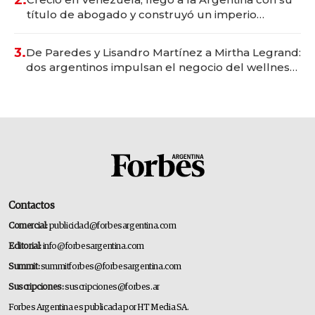
título de abogado y construyó un imperio
gastronómico que revoluciona las marcas "fast
premium"
3.
De Paredes y Lisandro Martínez a Mirtha Legrand:
dos argentinos impulsan el negocio del wellness
deportivo y el cuidado corporal
Contactos
Comercial:
publicidad@forbesargentina.com
Editorial:
info@forbesargentina.com
Summit:
summitforbes@forbesargentina.com
Suscripciones:
suscripciones@forbes.ar
Forbes Argentina es publicada por HT Media SA.