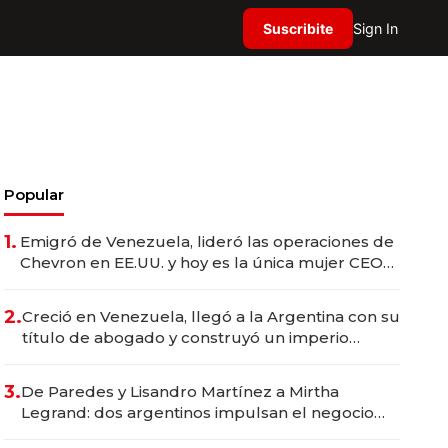
Suscribite
Sign In
Popular
1.
Emigró de Venezuela, lideró las operaciones de
Chevron en EE.UU. y hoy es la única mujer CEO
en Vaca Muerta
2.
Creció en Venezuela, llegó a la Argentina con su
título de abogado y construyó un imperio
gastronómico que revoluciona las marcas "fast
premium"
3.
De Paredes y Lisandro Martínez a Mirtha
Legrand: dos argentinos impulsan el negocio
del wellness deportivo y el cuidado corporal