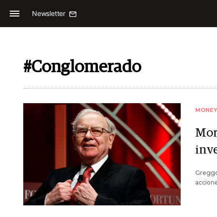
Newsletter
#Conglomerado
MONE
Mor
inv
Greggor
accione