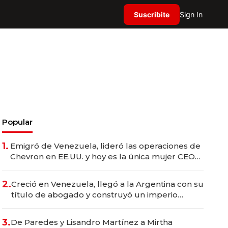
Suscribite
Sign In
Popular
1.
Emigró de Venezuela, lideró las operaciones de
Chevron en EE.UU. y hoy es la única mujer CEO
en Vaca Muerta
2.
Creció en Venezuela, llegó a la Argentina con su
título de abogado y construyó un imperio
gastronómico que revoluciona las marcas "fast
premium"
3.
De Paredes y Lisandro Martínez a Mirtha