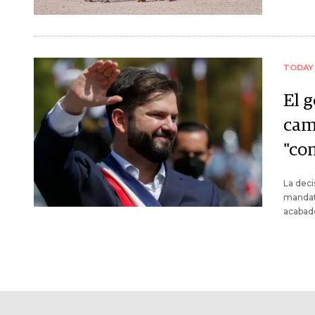
TODAY
El g
cam
"co
La deci
mandata
acabado