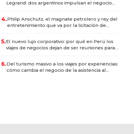
Legrand: dos argentinos impulsan el negocio
del wellness deportivo y el cuidado corporal
4.
Philip Anschutz, el magnate petrolero y rey del
entretenimiento que va por la licitación de
Tecnópolis junto a Fénix
5.
El nuevo lujo corporativo: por qué en Perú los
viajes de negocios dejan de ser reuniones para
convertirse en experiencias transformadoras
6.
Del turismo masivo a los viajes por experiencias:
cómo cambia el negocio de la asistencia al
viajero