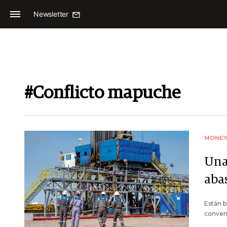
Newsletter
#Conflicto mapuche
MONE
Una
aba
Están b
conven