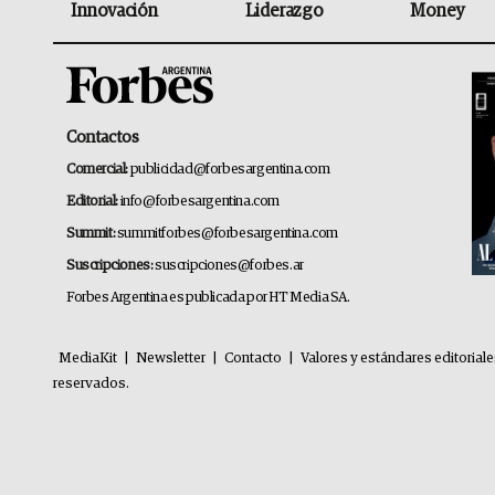
Innovación
Liderazgo
Money
Contactos
Comercial:
publicidad@forbesargentina.com
Editorial:
info@forbesargentina.com
Summit:
summitforbes@forbesargentina.com
Suscripciones:
suscripciones@forbes.ar
Forbes Argentina es publicada por HT Media SA.
MediaKit
|
Newsletter
|
Contacto
|
Valores y estándares editorial
reservados.