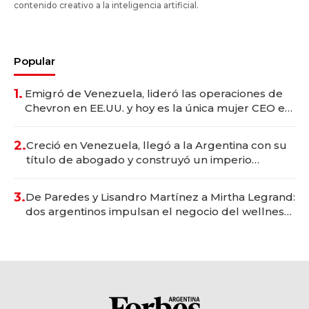
contenido creativo a la inteligencia artificial.
Popular
1.
Emigró de Venezuela, lideró las operaciones de
Chevron en EE.UU. y hoy es la única mujer CEO en
Vaca Muerta
2.
Creció en Venezuela, llegó a la Argentina con su
título de abogado y construyó un imperio
gastronómico que revoluciona las marcas "fast
premium"
3.
De Paredes y Lisandro Martínez a Mirtha Legrand:
dos argentinos impulsan el negocio del wellness
deportivo y el cuidado corporal