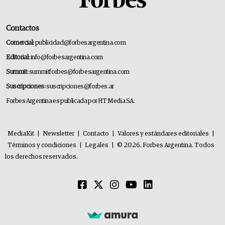
Contactos
Comercial:
publicidad@forbesargentina.com
Editorial:
info@forbesargentina.com
Summit:
summitforbes@forbesargentina.com
Suscripciones:
suscripciones@forbes.ar
Forbes Argentina es publicada por HT Media SA.
MediaKit
|
Newsletter
|
Contacto
|
Valores y estándares editoriales
|
Términos y condiciones
|
Legales
|
© 2026. Forbes Argentina. Todos
los derechos reservados.