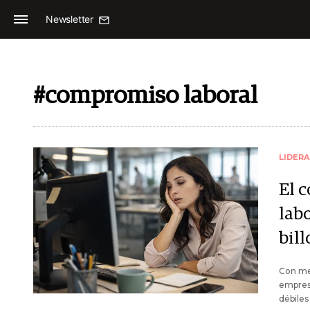
Newsletter
#compromiso laboral
LIDER
El c
lab
bil
Con me
empresa
débiles