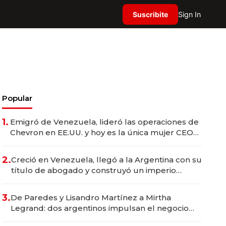
Suscribite
Sign In
Popular
1.
Emigró de Venezuela, lideró las operaciones de
Chevron en EE.UU. y hoy es la única mujer CEO
en Vaca Muerta
2.
Creció en Venezuela, llegó a la Argentina con su
título de abogado y construyó un imperio
gastronómico que revoluciona las marcas "fast
premium"
3.
De Paredes y Lisandro Martínez a Mirtha
Legrand: dos argentinos impulsan el negocio
del wellness deportivo y el cuidado corporal