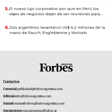
Tecnópolis junto a Fénix
5.
El nuevo lujo corporativo: por qué en Perú los
viajes de negocios dejan de ser reuniones para
convertirse en experiencias transformadoras
6.
Dos argentinos levantaron US$ 6,2 millones de la
mano de Rauch, Englebienne y Woloski
Contactos
Comercial:
publicidad@forbesargentina.com
Editorial:
info@forbesargentina.com
Summit:
summitforbes@forbesargentina.com
Suscripciones:
suscripciones@forbes.ar