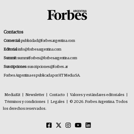
Contactos
Comercial:
publicidad@forbesargentina.com
Editorial:
info@forbesargentina.com
Summit:
summitforbes@forbesargentina.com
Suscripciones:
suscripciones@forbes.ar
Forbes Argentina es publicada por HT Media SA.
MediaKit
|
Newsletter
|
Contacto
|
Valores y estándares editoriales
|
Términos y condiciones
|
Legales
|
© 2026. Forbes Argentina. Todos
los derechos reservados.