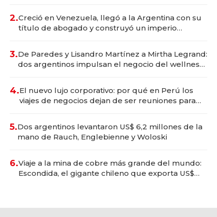
Vaca Muerta
2.
Creció en Venezuela, llegó a la Argentina con su
título de abogado y construyó un imperio
gastronómico que revoluciona las marcas "fast
premium"
3.
De Paredes y Lisandro Martínez a Mirtha Legrand:
dos argentinos impulsan el negocio del wellness
deportivo y el cuidado corporal
4.
El nuevo lujo corporativo: por qué en Perú los
viajes de negocios dejan de ser reuniones para
convertirse en experiencias transformadoras
5.
Dos argentinos levantaron US$ 6,2 millones de la
mano de Rauch, Englebienne y Woloski
6.
Viaje a la mina de cobre más grande del mundo:
Escondida, el gigante chileno que exporta US$
14.000 millones anuales